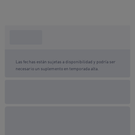
¿Qué necesito
saber?
Las fechas están sujetas a disponibilidad y podría ser
necesario un suplemento en temporada alta.
Opciones de regalo
disponibles