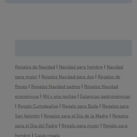
¿Buscas más ideas para regalos? Te
gustaría también :
Regalos de Navidad
|
Navidad para hombre
|
Navidad
para mujer
|
Regalos Navidad para dos
|
Regalos de
Reyes
|
Regalos Navidad padres
|
Regalos Navidad
económicos
|
Mil y una noches
|
Estancias gastronómicas
|
Regalo Cumpleaños
|
Regalo para Boda
|
Regalos para
San Valentín
|
Regalos para el Día de la Madre
|
Regalos
para el Día del Padre
|
Regalo para mujer
|
Regalo para
hombre
|
Cajas regalo