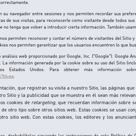
 correctamente.
su navegador entre sesiones y nos permiten recordar sus preferenc
s de sus visitas, para reconocerle como visitante desde todos sus a
e no tenga que volver a introducir cierta información. También usamo
nos permiten reconocer y contar el número de visitantes del Sitio 
okies nos permiten garantizar que los usuarios encuentren lo que bus
de análisis web proporcionado por Google, Inc. ("Google"). Google An
 La información generada por la cookie sobre su uso del Sitio (inclu
os Estados Unidos. Para obtener más información sobre
5?hl=es
.
tación, que registran su visita a nuestro Sitio, las páginas que 
tro Sitio y la publicidad que se muestra en él sean más releva
mos cookies de
retargeting
, que recuerdan información sobre s
 de otro tipo sobre otros sitios web. Estas cookies se usan co
otro sitio web. Con estas cookies, los editores y los anuncian