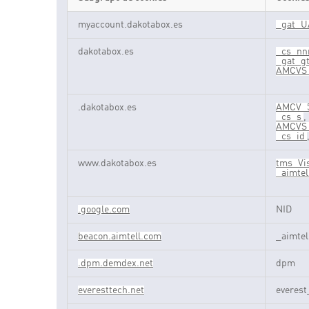
Cookies
myaccount.dakotabox.es
_gat_U
dirigidas
dakotabox.es
_cs_n
_gat_g
AMCVS
.dakotabox.es
AMCV_5
_cs_s
,
AMCVS_
_cs_id
www.dakotabox.es
tms_Vis
_aimtel
.google.com
NID
beacon.aimtell.com
_aimte
.dpm.demdex.net
dpm
everesttech.net
everest