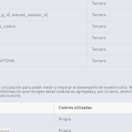
x
Tercero
_g_v2, everest_session_v2
Tercero
st_cookie
Tercero
Tercero
x
Tercero
APTCHA
Tercero
de circulación para poder medir y mejorar el desempeño de nuestro sitio.
la información que recogen estas cookies es agregada y, por lo tanto, anó
do lo visitó.
s
Cookies utilizadas
Propia
xxxxx
Propia