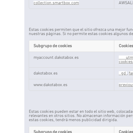
collection.smartbox.com
AWSAL
Cookies de funcionalidad
Estas cookies permiten que el sitio ofrezca una mejor fu
nuestras páginas. Si no permite estas cookies algunos d
Subgrupo de cookies
Cookie
Cookies
myaccount.dakotabox.es
___utm
de
cookies
funcionalidad
dakotabox.es
_gd
,
fa
www.dakotabox.es
previo
Cookies dirigidas
Estas cookies pueden estar en todo el sitio web, colocada
relevantes en otros sitios. No almacenan información pers
estas cookies, tendrá menos publicidad dirigida.
Subgrupo de cookies
Cookie