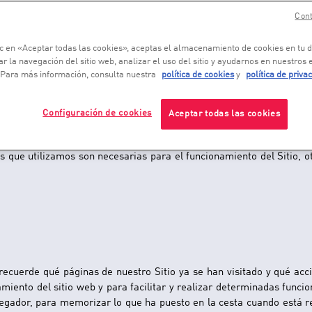
Cont
ic en «Aceptar todas las cookies», aceptas el almacenamiento de cookies en tu d
o encriptado, que se encuentra en su navegador web de su terminal
r la navegación del sitio web, analizar el uso del sitio y ayudarnos en nuestros
rso de su visita a dicho sitio web y en visitas posteriores, la coo
 Para más información, consulta nuestra
política de cookies
y
política de priva
denador.
Configuración de cookies
Aceptar todas las cookies
 del Sitio, para proporcionar una conexión satisfactoria y para sa
es que utilizamos son necesarias para el funcionamiento del Sitio, o
os?
cuerde qué páginas de nuestro Sitio ya se han visitado y qué acci
miento del sitio web y para facilitar y realizar determinadas funcio
avegador, para memorizar lo que ha puesto en la cesta cuando está re