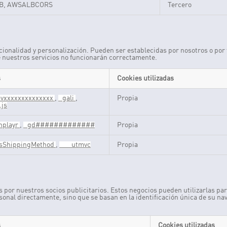
B, AWSALBCORS
Tercero
ncionalidad y personalización. Pueden ser establecidas por nosotros o po
e nuestros servicios no funcionarán correctamente.
s
Cookies utilizadas
vxxxxxxxxxxxxxx
,
_gali
,
Propia
.js
nplayr
,
_gd#############
Propia
usShippingMethod
,
___utmvc
Propia
s por nuestros socios publicitarios. Estos negocios pueden utilizarlas par
onal directamente, sino que se basan en la identificación única de su nav
s
Cookies utilizadas