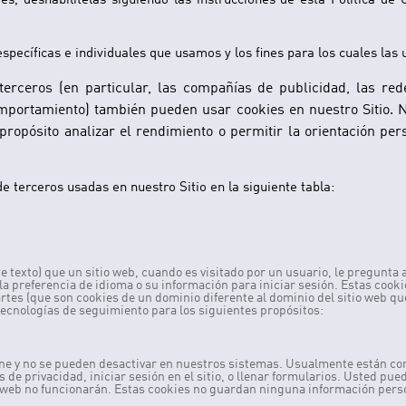
es, deshabilítelas siguiendo las instrucciones de esta Política de 
ecíficas e individuales que usamos y los fines para los cuales las 
rceros (en particular, las compañías de publicidad, las red
omportamiento) también pueden usar cookies en nuestro Sitio. 
ropósito analizar el rendimiento o permitir la orientación pe
 terceros usadas en nuestro Sitio en la siguiente tabla:
 texto) que un sitio web, cuando es visitado por un usuario, le pregunta 
a preferencia de idioma o su información para iniciar sesión. Estas cooki
es (que son cookies de un dominio diferente al dominio del sitio web que
ecnologías de seguimiento para los siguientes propósitos:
ione y no se pueden desactivar en nuestros sistemas. Usualmente están c
s de privacidad, iniciar sesión en el sitio, o llenar formularios. Usted pu
o web no funcionarán. Estas cookies no guardan ninguna información perso