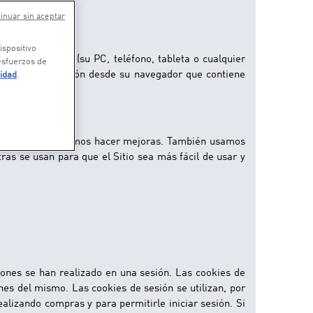
inuar sin aceptar
ispositivo
 de recepción (su PC, teléfono, tableta o cualquier
 esfuerzos de
kie envía información desde su navegador que contiene
cidad
.
ber dónde necesitamos hacer mejoras. También usamos
tras se usan para que el Sitio sea más fácil de usar y
ones se han realizado en una sesión. Las cookies de
nes del mismo. Las cookies de sesión se utilizan, por
alizando compras y para permitirle iniciar sesión. Si