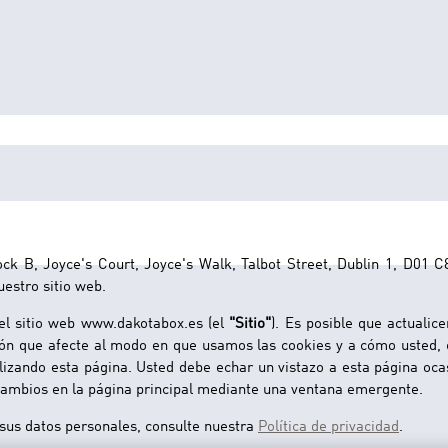
tabox - Política de Co
k B, Joyce's Court, Joyce's Walk, Talbot Street, Dublin 1, D01 C8
uestro sitio web.
 el sitio web www.dakotabox.es (el
"Sitio"
). Es posible que actuali
ción que afecte al modo en que usamos las cookies y a cómo usted, 
lizando esta página. Usted debe echar un vistazo a esta página oca
 cambios en la página principal mediante una ventana emergente.
us datos personales, consulte nuestra
Política de privacidad
.