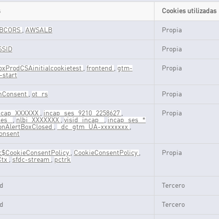
s
Cookies utilizadas
BCORS
,
AWSALB
Propia
SSID
Propia
xProdCSAinitialcookietest
,
frontend
,
gtm-
Propia
-start
nConsent
,
ot_rs
Propia
incap_XXXXXX
,
incap_ses_9210_2258627
,
Propia
ses_
,
nlbi_XXXXXXX
,
visid_incap_
,
incap_ses_*
onAlertBoxClosed
,
_dc_gtm_UA-xxxxxxxx
,
onsent
c$CookieConsentPolicy
,
CookieConsentPolicy
,
Propia
Ctx
,
sfdc-stream
,
pctrk
id
Tercero
id
Tercero