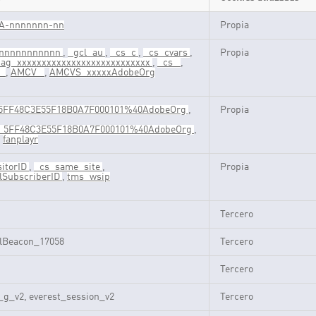
A-nnnnnnn-nn
Propia
nnnnnnnnnnnn
,
_gcl_au
,
_cs_c
,
_cs_cvars
,
Propia
tag_xxxxxxxxxxxxxxxxxxxxxxxxxxx
,
_cs_
,
_
,
AMCV_
,
AMCVS_xxxxxAdobeOrg
FF48C3E55F18B0A7F000101%40AdobeOrg
,
Propia
5FF48C3E55F18B0A7F000101%40AdobeOrg
,
,
fanplayr
itorID
,
_cs_same_site
,
Propia
lSubscriberID
,
tms_wsip
Tercero
llBeacon_17058
Tercero
Tercero
_g_v2, everest_session_v2
Tercero