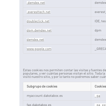
.demdex.net
demde
.everesttech.net
everest
doubleclick.net
IDE, te
dpm.demdex.net
dpm
demdex.net
demde
www.google.com
_GREC
Cookies de rendimiento
Estas cookies nos permiten contar las visitas y fuentes 
populares, y ver cuántas personas visitan el sitio. Toda 
visitó nuestro sitio, y por lo tanto no podremos saber cuán
Subgrupo de cookies
Cookie
Cookies
myaccount.dakotabox.es
_ga
de
rendimiento
faq.dakotabox.es
_ga_xx