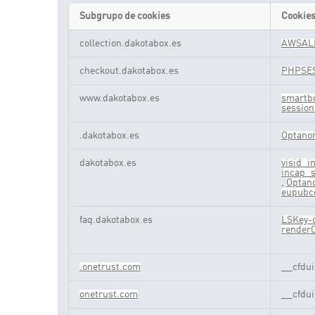
Subgrupo de cookies
Cookie
Cookies
collection.dakotabox.es
AWSAL
estrictamente
necesarias
checkout.dakotabox.es
PHPSE
www.dakotabox.es
smartbo
session
.dakotabox.es
Optano
dakotabox.es
visid_
incap_
,
Optan
eupubc
faq.dakotabox.es
LSKey-
render
.onetrust.com
__cfdu
onetrust.com
__cfdu