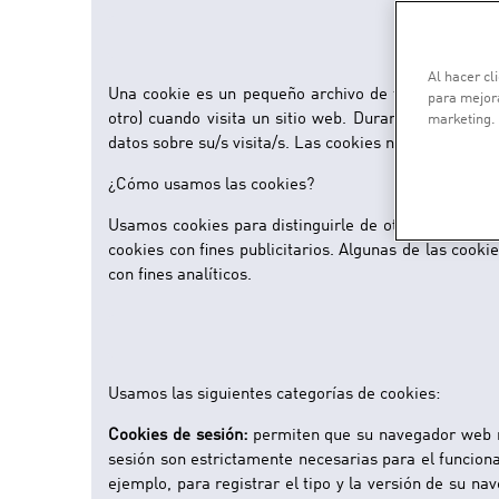
¿Qué es una cookie?
Al hacer cl
Una cookie es un pequeño archivo de texto, a menud
para mejora
otro) cuando visita un sitio web. Durante el transcu
marketing.
datos sobre su/s visita/s. Las cookies no dañan su or
¿Cómo usamos las cookies?
Usamos cookies para distinguirle de otros usuarios
cookies con fines publicitarios. Algunas de las cooki
con fines analíticos.
¿Qué tipo de cookies usam
Usamos las siguientes categorías de cookies:
Cookies de sesión:
permiten que su navegador web re
sesión son estrictamente necesarias para el funciona
ejemplo, para registrar el tipo y la versión de su n